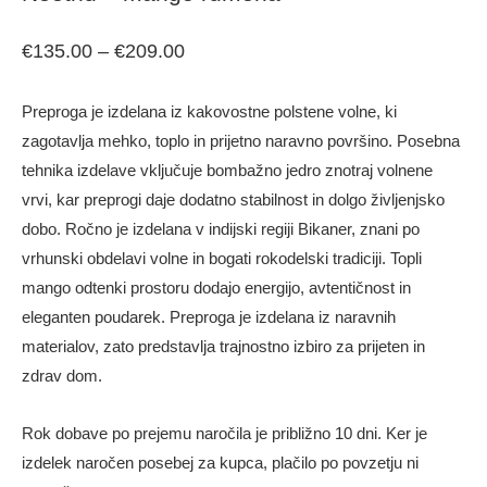
€
135.00
–
€
209.00
Preproga je izdelana iz kakovostne polstene volne, ki
zagotavlja mehko, toplo in prijetno naravno površino. Posebna
tehnika izdelave vključuje bombažno jedro znotraj volnene
vrvi, kar preprogi daje dodatno stabilnost in dolgo življenjsko
dobo. Ročno je izdelana v indijski regiji Bikaner, znani po
vrhunski obdelavi volne in bogati rokodelski tradiciji. Topli
mango odtenki prostoru dodajo energijo, avtentičnost in
eleganten poudarek. Preproga je izdelana iz naravnih
materialov, zato predstavlja trajnostno izbiro za prijeten in
zdrav dom.
Rok dobave po prejemu naročila je približno 10 dni. Ker je
izdelek naročen posebej za kupca, plačilo po povzetju ni