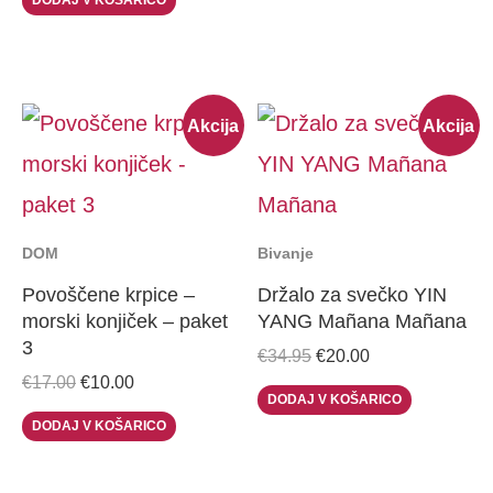
Original
Current
Original
Current
Akcija
Akcija
price
price
price
price
was:
is:
was:
is:
€17.00.
€10.00.
€34.95.
€20.00.
DOM
Bivanje
Povoščene krpice –
Držalo za svečko YIN
morski konjiček – paket
YANG Mañana Mañana
3
€
34.95
€
20.00
€
17.00
€
10.00
DODAJ V KOŠARICO
DODAJ V KOŠARICO