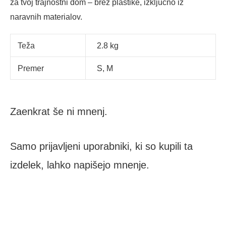
za tvoj trajnostni dom – brez plastike, izključno iz
naravnih materialov.
Teža
2.8 kg
Premer
S, M
Zaenkrat še ni mnenj.
Samo prijavljeni uporabniki, ki so kupili ta
izdelek, lahko napišejo mnenje.