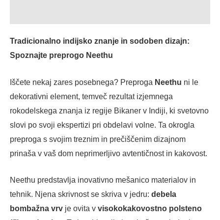
Mnenja (0)
Tradicionalno indijsko znanje in sodoben dizajn:
Spoznajte preprogo Neethu
Iščete nekaj zares posebnega?
Preproga
Neethu
ni le
dekorativni element, temveč rezultat izjemnega
rokodelskega znanja iz regije Bikaner v Indiji, ki svetovno
slovi po svoji ekspertizi pri obdelavi volne.
Ta okrogla
preproga s svojim treznim in prečiščenim dizajnom
prinaša v vaš dom neprimerljivo avtentičnost in kakovost.
Neethu predstavlja inovativno mešanico materialov in
tehnik.
Njena skrivnost se skriva v jedru:
debela
bombažna vrv
je ovita v
visokokakovostno polsteno