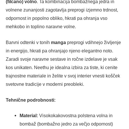
(filcano) volno
.
Ta kombinacija bombažnega jedra in
volnene zunanjosti zagotavlja preprogi izjemno trdnost,
odpornost in popolno obliko, hkrati pa ohranja vso
mehkobo in toplino naravne volne.
Barvni odtenki v tonih
manga
preprogi vdihnejo življenje
in energijo, hkrati pa ohranjajo njeno elegantno noto.
Zaradi svoje naravne sestave in ročne izdelave je vsak
kos unikaten. Neethu je idealna izbira za tiste, ki cenite
trajnostne materiale in želite v svoj interier vnesti košček
svetovne tradicije v moderni preobleki.
Tehnične podrobnosti:
Material:
Visokokakovostna polstena volna in
bombaž (bombažno jedro za večjo odpornost)