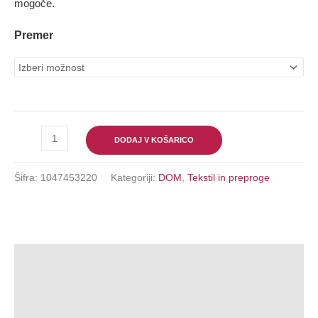
mogoče.
Premer
DODAJ V KOŠARICO
Šifra:
1047453220
Kategoriji:
DOM
,
Tekstil in preproge
Opis
Dodatne informacije