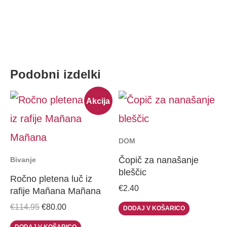
Podobni izdelki
Original
Current
Akcija
price
price
was:
is:
€114.95.
€80.00.
DOM
Čopič za nanašanje
Bivanje
bleščic
Ročno pletena luč iz
€
2.40
rafije Mañana Mañana
€
114.95
€
80.00
DODAJ V KOŠARICO
DODAJ V KOŠARICO