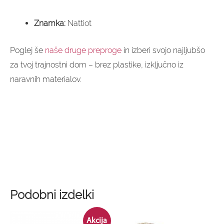
Znamka:
Nattiot
Poglej še
naše druge preproge
in izberi svojo najljubšo
za tvoj trajnostni dom – brez plastike, izključno iz
naravnih materialov.
Podobni izdelki
Original
Current
Price
This
Akcija