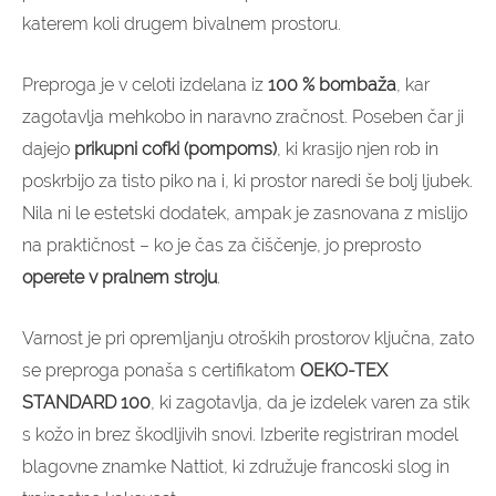
katerem koli drugem bivalnem prostoru.
Preproga je v celoti izdelana iz
100 % bombaža
, kar
zagotavlja mehkobo in naravno zračnost. Poseben čar ji
dajejo
prikupni cofki (pompoms)
, ki krasijo njen rob in
poskrbijo za tisto piko na i, ki prostor naredi še bolj ljubek.
Nila ni le estetski dodatek, ampak je zasnovana z mislijo
na praktičnost – ko je čas za čiščenje, jo preprosto
operete v pralnem stroju
.
Varnost je pri opremljanju otroških prostorov ključna, zato
se preproga ponaša s certifikatom
OEKO-TEX
STANDARD 100
, ki zagotavlja, da je izdelek varen za stik
s kožo in brez škodljivih snovi. Izberite registriran model
blagovne znamke Nattiot, ki združuje francoski slog in