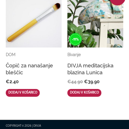
was:
is:
page
product
€44.90.
€39.90.
has
multiple
variants.
The
DOM
Bivanje
options
Čopič za nanašanje
DIVJA meditacijska
may
bleščic
blazina Lunica
be
€
2.40
€
44.90
€
39.90
chosen
DODAJ V KOŠARICO
DODAJ V KOŠARICO
on
the
product
COPYRIGHT © 2026 |
DIVJA