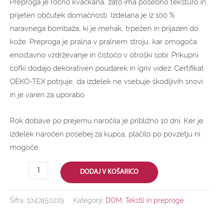
Preproga je ročno kvačkana, zato ima posebno teksturo in
prijeten občutek domačnosti. Izdelana je iz 100 %
naravnega bombaža, ki je mehak, trpežen in prijazen do
kože. Preproga je pralna v pralnem stroju, kar omogoča
enostavno vzdrževanje in čistočo v otroški sobi. Prikupni
cofki dodajo dekorativen poudarek in igriv videz. Certifikat
OEKO-TEX potrjuje, da izdelek ne vsebuje škodljivih snovi
in je varen za uporabo.
Rok dobave po prejemu naročila je približno 10 dni. Ker je
izdelek naročen posebej za kupca, plačilo po povzetju ni
mogoče.
DODAJ V KOŠARICO
Šifra:
1047450229
Kategoriji:
DOM
,
Tekstil in preproge