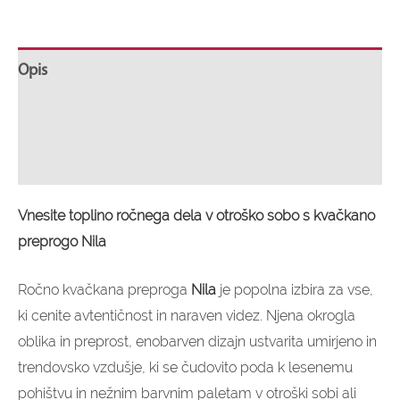
Opis
Dodatne informacije
Mnenja (0)
Vnesite toplino ročnega dela v otroško sobo s kvačkano
preprogo Nila
Ročno kvačkana preproga
Nila
je popolna izbira za vse,
ki cenite avtentičnost in naraven videz. Njena okrogla
oblika in preprost, enobarven dizajn ustvarita umirjeno in
trendovsko vzdušje, ki se čudovito poda k lesenemu
pohištvu in nežnim barvnim paletam v otroški sobi ali