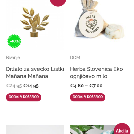
price
price
range:
was:
is:
€4.80
product
€24.95.
€14.95.
through
€7.00
has
multiple
variants.
The
Bivanje
DOM
options
Držalo za svečko Listki
Herba Slovenica Eko
may
Mañana Mañana
ognjičevo milo
be
€
24.95
€
14.95
€
4.80
–
€
7.00
chosen
DODAJ V KOŠARICO
DODAJ V KOŠARICO
on
the
Original
Current
product
This
Akcija
price
price