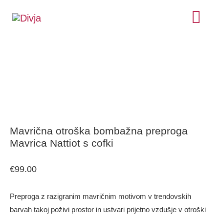
Skip
MA
to
ME
Mavrična
content
otroška
bombažna
preproga
Mavrica
Mavrična otroška bombažna preproga
Nattiot
Mavrica Nattiot s cofki
s
€
99.00
cofki
količina
Preproga z razigranim mavričnim motivom v trendovskih
barvah takoj poživi prostor in ustvari prijetno vzdušje v otroški