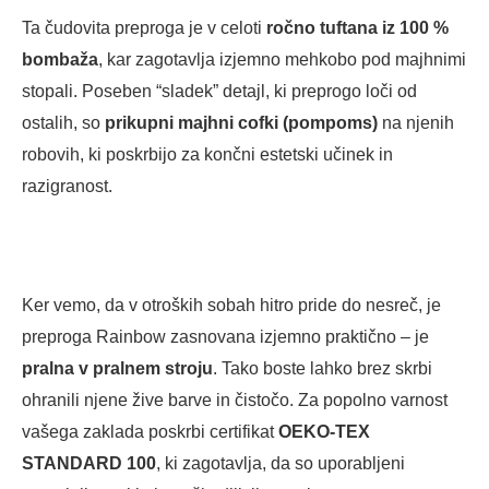
Ta čudovita preproga je v celoti
ročno tuftana iz 100 %
bombaža
, kar zagotavlja izjemno mehkobo pod majhnimi
stopali.
Poseben “sladek” detajl, ki preprogo loči od
ostalih, so
prikupni majhni cofki (pompoms)
na njenih
robovih, ki poskrbijo za končni estetski učinek in
razigranost.
Ker vemo, da v otroških sobah hitro pride do nesreč, je
preproga Rainbow zasnovana izjemno praktično – je
pralna v pralnem stroju
.
Tako boste lahko brez skrbi
ohranili njene žive barve in čistočo.
Za popolno varnost
vašega zaklada poskrbi certifikat
OEKO-TEX
STANDARD 100
, ki zagotavlja, da so uporabljeni