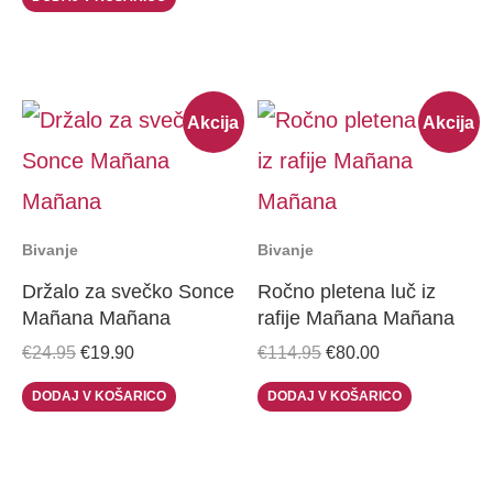
Original
Current
Original
Current
Akcija
Akcija
price
price
price
price
was:
is:
was:
is:
€24.95.
€19.90.
€114.95.
€80.00.
Bivanje
Bivanje
Držalo za svečko Sonce
Ročno pletena luč iz
Mañana Mañana
rafije Mañana Mañana
€
24.95
€
19.90
€
114.95
€
80.00
DODAJ V KOŠARICO
DODAJ V KOŠARICO