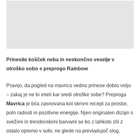
Opis
Dodatne informacije
Mnenja (0)
Prinesite košček neba in neskončno veselje v
otroško sobo s preprogo Rainbow
Pravijo, da pogled na mavrico vedno prinese dobro voljo
– zakaj je ne bi imeli kar sredi otroške sobe? Preproga
Mavrica
je bila zasnovana kot skrivni recept za prostor,
poln radosti in pozitivne energije. Njen originalen dizajn s
svežimi in trendovskimi barvami se bo z lahkoto zlil z
ostalo opremo v sobi, ne glede na prevladujoč slog.