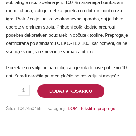
sobi ali igralnici. Izdelana je iz 100 % naravnega bombaža in
ročno tuftana, zato je mehka, prijetna na dotik in udobna za
igro. Praktična je tudi za vsakodnevno uporabo, saj jo lahko
operete v pralnem stroju. Prikupni cofki dodajo preprogi
poseben dekorativen poudarek in občutek topline. Preproga je
certificirana po standardu OEKO-TEX 100, kar pomeni, da ne
vsebuje škodljivih snovi in je varna za otroke.
Izdelek je na voljo po naročilu, zato je rok dobave približno 10
dni. Zaradi naročila po meri plačilo po povzetju ni mogoče.
DODAJ V KOŠARICO
Šifra:
1047450458
Kategoriji:
DOM
,
Tekstil in preproge