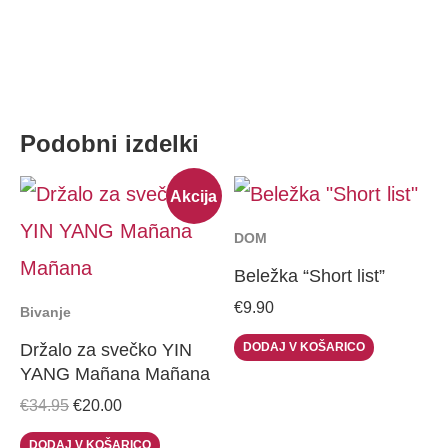
Podobni izdelki
Original
Current
Akcija
price
price
was:
is:
DOM
€34.95.
€20.00.
Beležka “Short list”
€
9.90
Bivanje
DODAJ V KOŠARICO
Držalo za svečko YIN
YANG Mañana Mañana
€
34.95
€
20.00
DODAJ V KOŠARICO