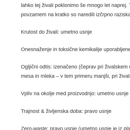
lahko tej živali poklonimo še mnogo let naprej.
povzamem na kratko so naredili izčrpno raziskavo 
Krutost do živali: umetno usnje
Onesnaženje in toksične kemikalije uporabljene 
Ogljični odtis: izenačeno (čeprav pri živalskem
mesa in mleka – v tem primeru manjši, pri živa
Vpliv na okolje med proizvodnjo: umetno usnje
Trajnost & življenska doba: pravo usnje
Zero-waste: pravo usnje (umetno usnje je iz pla