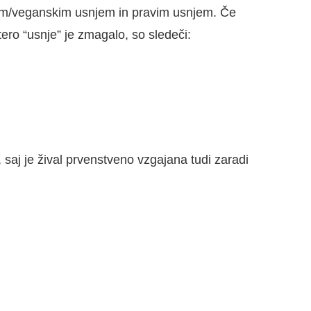
im/veganskim usnjem in pravim usnjem. Če
atero “usnje” je zmagalo, so sledeči:
 saj je žival prvenstveno vzgajana tudi zaradi