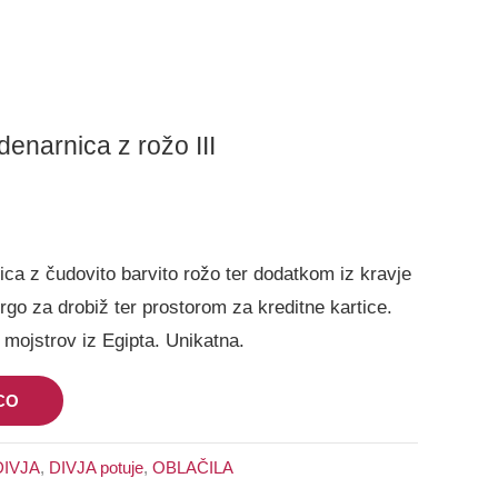
enarnica z rožo III
ca z čudovito barvito rožo ter dodatkom iz kravje
go za drobiž ter prostorom za kreditne kartice.
mojstrov iz Egipta. Unikatna.
CO
DIVJA
,
DIVJA potuje
,
OBLAČILA