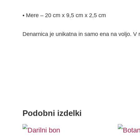
• Mere – 20 cm x 9,5 cm x 2,5 cm
Denarnica je unikatna in samo ena na voljo. V r
Podobni izdelki
Price
Or
This
range:
pr