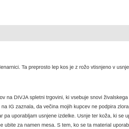
enarnici. Ta preprosto lep kos je z rožo vtisnjeno v usnj
 na DIVJA spletni trgovini, ki vsebuje snovi živalskega 
vu na IG zaznala, da večina mojih kupcev ne podpira zlor
r pa uporabljam usnjene izdelke. Usnje ter koža, ki se up
bile ubite za namen mesa. S tem, ko se ta material uporab