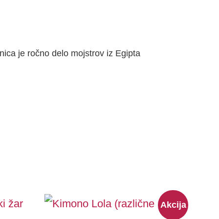
nica je ročno delo mojstrov iz Egipta
Original
Current
This
Akcija
price
price