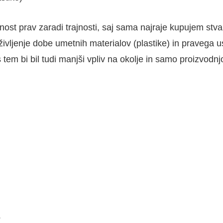
t prav zaradi trajnosti, saj sama najraje kupujem stvari,
ivljenje dobe umetnih materialov (plastike) in pravega usn
, s tem bi bil tudi manjši vpliv na okolje in samo proiz
o