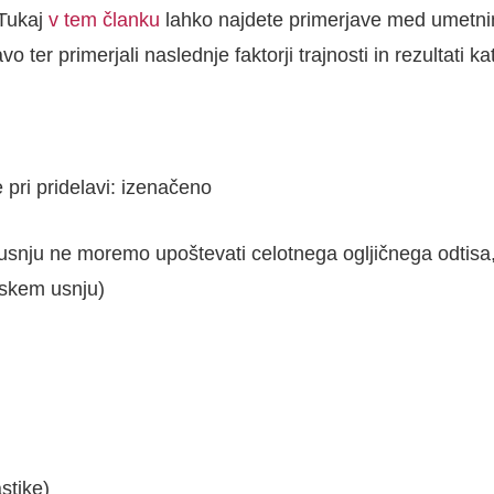
 Tukaj
v tem članku
lahko najdete primerjave med umetn
ter primerjali naslednje faktorji trajnosti in rezultati k
pri pridelavi: izenačeno
 usnju ne moremo upoštevati celotnega ogljičnega odtisa,
lskem usnju)
stike)