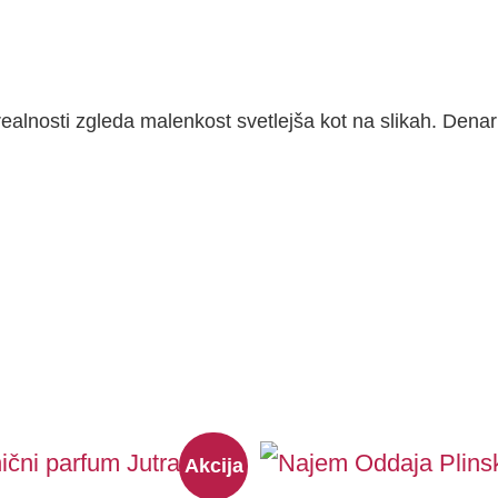
ealnosti zgleda malenkost svetlejša kot na slikah. Denar
iginal
Current
Akcija
ice
price