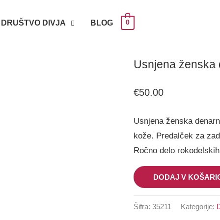
DRUŠTVO DIVJA
BLOG
0
Usnjena
Usnjena ženska d
ženska
€
50.00
denarnica
z
Usnjena ženska denarni
rožo
kože. Predalček za zadr
Ročno delo rokodelskih 
III
količina
DODAJ V KOŠARI
Šifra:
35211
Kategorije: