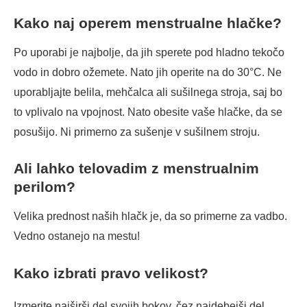
Kako naj operem menstrualne hlačke?
Po uporabi je najbolje, da jih sperete pod hladno tekočo
vodo in dobro ožemete. Nato jih operite na do 30°C. Ne
uporabljajte belila, mehčalca ali sušilnega stroja, saj bo
to vplivalo na vpojnost. Nato obesite vaše hlačke, da se
posušijo. Ni primerno za sušenje v sušilnem stroju.
Ali lahko telovadim z menstrualnim
perilom?
Velika prednost naših hlačk je, da so primerne za vadbo.
Vedno ostanejo na mestu!
Kako izbrati pravo velikost?
Izmerite najširši del svojih bokov, čez najdebejši del