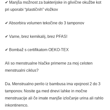
✔ Manjša možnost za bakterijske in glivične okužbe kot
pri uporabi “plastičnih” vložkov
✔ Absorbira volumen tekočine do 3 tamponov
✔ Varne, brez kemikalij, brez PFAS!
✔ Bombaž s certifikatom OEKO-TEX
Ali so menstrualne hlačke primerne za moj celoten
menstrualni ciklus?
Da. Menstrualno perilo iz bambusa ima vpojnost 2 do 3
tamponov. Nosite ga med dnevi lahke in močne
menstruacije ali če imate manjše izločanje urina ali rahlo
inkontinenco.