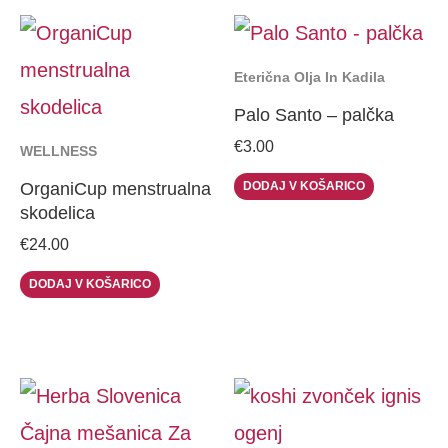
This
product
Eterična Olja In Kadila
has
Palo Santo – palčka
multiple
€
3.00
WELLNESS
variants.
DODAJ V KOŠARICO
OrganiCup menstrualna
skodelica
The
€
24.00
options
DODAJ V KOŠARICO
may
be
chosen
Price
This
This
on
range:
€5.00
product
product
the
through