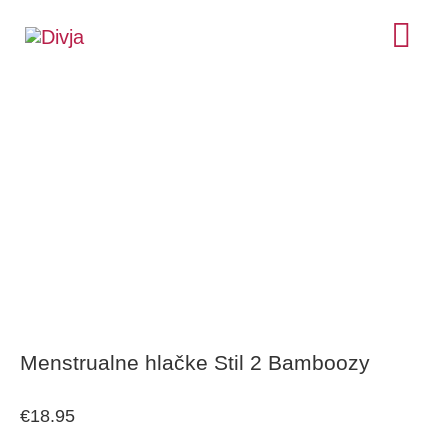
Skip
MA
to
ME
Menstrualne
content
hlačke
Stil
2
Bamboozy
količina
Menstrualne hlačke Stil 2 Bamboozy
€
18.95