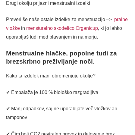
Drugi okolju prijazni menstrualni izdelki
Preveri še naše ostale izdelke za menstruacijo –>
pralne
vložke
in
mensturalno skodelico Organicup
, ki jo lahko
uporabljaš tudi med plavanjem in na morju.
Menstrualne hlačke, popolne tudi za
brezskrbno preživljanje noči.
Kako ta izdelek manj obremenjuje okolje?
✔ Embalaža je 100 % biološko razgradljiva
✔ Manj odpadkov, saj ne uporabljate več vložkov ali
tamponov
✔ Čim bolj CO2 nevtralen prevoz in delovanje brez