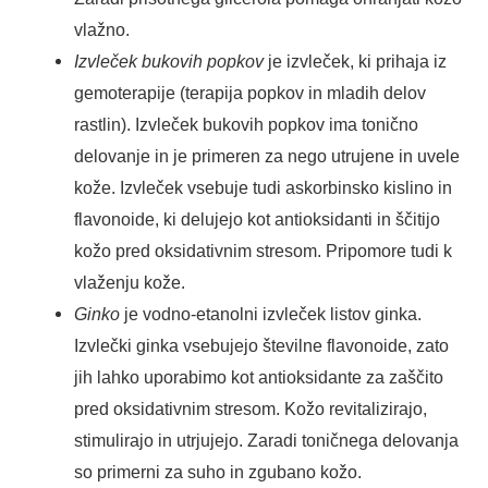
vlažno.
Izvleček bukovih popkov
je izvleček, ki prihaja iz
gemoterapije (terapija popkov in mladih delov
rastlin). Izvleček bukovih popkov ima tonično
delovanje in je primeren za nego utrujene in uvele
kože. Izvleček vsebuje tudi askorbinsko kislino in
flavonoide, ki delujejo kot antioksidanti in ščitijo
kožo pred oksidativnim stresom. Pripomore tudi k
vlaženju kože.
Ginko
je vodno-etanolni izvleček listov ginka.
Izvlečki ginka vsebujejo številne flavonoide, zato
jih lahko uporabimo kot antioksidante za zaščito
pred oksidativnim stresom. Kožo revitalizirajo,
stimulirajo in utrjujejo. Zaradi toničnega delovanja
so primerni za suho in zgubano kožo.