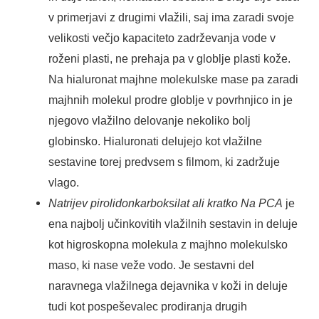
v primerjavi z drugimi vlažili, saj ima zaradi svoje
velikosti večjo kapaciteto zadrževanja vode v
roženi plasti, ne prehaja pa v globlje plasti kože.
Na hialuronat majhne molekulske mase pa zaradi
majhnih molekul prodre globlje v povrhnjico in je
njegovo vlažilno delovanje nekoliko bolj
globinsko. Hialuronati delujejo kot vlažilne
sestavine torej predvsem s filmom, ki zadržuje
vlago.
Natrijev pirolidonkarboksilat
ali kratko Na PCA
je
ena najbolj učinkovitih vlažilnih sestavin in deluje
kot higroskopna molekula z majhno molekulsko
maso, ki nase veže vodo. Je sestavni del
naravnega vlažilnega dejavnika v koži in deluje
tudi kot pospeševalec prodiranja drugih