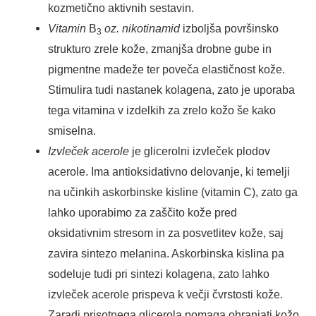
kozmetično aktivnih sestavin.
Vitamin
B
oz. nikotinamid
izboljša površinsko
3
strukturo zrele kože, zmanjša drobne gube in
pigmentne madeže ter poveča elastičnost kože.
Stimulira tudi nastanek kolagena, zato je uporaba
tega vitamina v izdelkih za zrelo kožo še kako
smiselna.
Izvleček acerole
je glicerolni izvleček plodov
acerole. Ima antioksidativno delovanje, ki temelji
na učinkih askorbinske kisline (vitamin C), zato ga
lahko uporabimo za zaščito kože pred
oksidativnim stresom in za posvetlitev kože, saj
zavira sintezo melanina. Askorbinska kislina pa
sodeluje tudi pri sintezi kolagena, zato lahko
izvleček acerole prispeva k večji čvrstosti kože.
Zaradi prisotnega glicerola pomaga ohranjati kožo