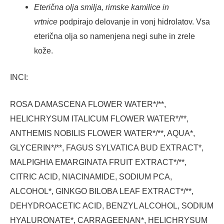
Eterična olja smilja, rimske kamilice in
vrtnice
podpirajo delovanje in vonj hidrolatov. Vsa
eterična olja so namenjena negi suhe in zrele
kože.
INCI:
ROSA DAMASCENA FLOWER WATER*/**,
HELICHRYSUM ITALICUM FLOWER WATER*/**,
ANTHEMIS NOBILIS FLOWER WATER*/**, AQUA*,
GLYCERIN*/**, FAGUS SYLVATICA BUD EXTRACT*,
MALPIGHIA EMARGINATA FRUIT EXTRACT*/**,
CITRIC ACID, NIACINAMIDE, SODIUM PCA,
ALCOHOL*, GINKGO BILOBA LEAF EXTRACT*/**,
DEHYDROACETIC ACID, BENZYL ALCOHOL, SODIUM
HYALURONATE*, CARRAGEENAN*, HELICHRYSUM