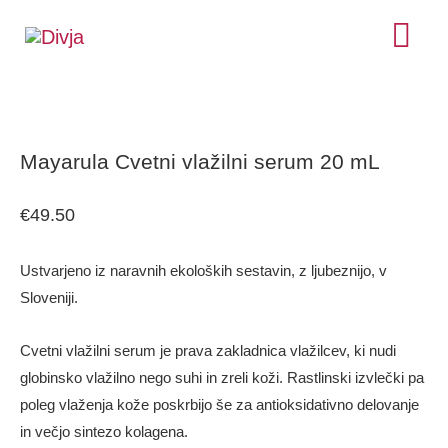
Skip
MA
to
ME
Mayarula
content
Cvetni
Mayarula Cvetni vlažilni serum 20 mL
vlažilni
serum
€
49.50
20
Ustvarjeno iz naravnih ekoloških sestavin, z ljubeznijo, v
mL
Sloveniji.
količina
Cvetni vlažilni serum je prava zakladnica vlažilcev, ki nudi
globinsko vlažilno nego suhi in zreli koži. Rastlinski izvlečki pa
poleg vlaženja kože poskrbijo še za antioksidativno delovanje
in večjo sintezo kolagena.