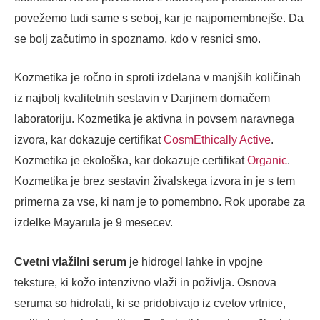
povežemo tudi same s seboj, kar je najpomembnejše. Da
se bolj začutimo in spoznamo, kdo v resnici smo.
Kozmetika je ročno in sproti izdelana v manjših količinah
iz najbolj kvalitetnih sestavin v Darjinem domačem
laboratoriju.
Kozmetika je aktivna in povsem naravnega
izvora, kar dokazuje certifikat
CosmEthically Active
.
Kozmetika je ekološka, kar dokazuje certifikat
Organic
.
Kozmetika je brez sestavin živalskega izvora in je s tem
primerna za vse, ki nam je to pomembno.
Rok uporabe za
izdelke Mayarula je 9 mesecev.
Cvetni vlažilni serum
je hidrogel lahke in vpojne
teksture, ki kožo intenzivno vlaži in poživlja. Osnova
seruma so hidrolati, ki se pridobivajo iz cvetov vrtnice,