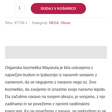
DODAJ V KOŠARICO
Šifra:
97758-1
Kategoriji:
NEGA
,
Obraz
Opis
Organska kozmetika Mayarula je bila ustvarjena z
največjim trudom in ljubeznijo iz naravnih sestavin z
namenom, da se negujemo z naravno nego oz. živo
kozmetiko, da zasijemo in izrazimo svojo naravno lepoto.
Da začutimo naravo na svojem obrazu, jo vonjamo, z njo
zadihamo in se povežemo z njenimi rastlinskimi
esencami. Ko se povežemo z naravo, se prebudimo in se