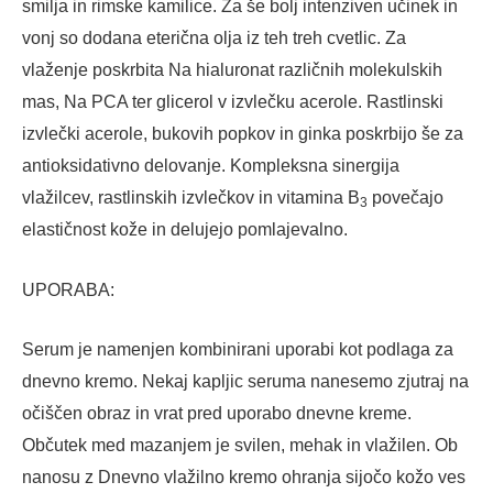
smilja in rimske kamilice. Za še bolj intenziven učinek in
vonj so dodana eterična olja iz teh treh cvetlic. Za
vlaženje poskrbita Na hialuronat različnih molekulskih
mas, Na PCA ter glicerol v izvlečku acerole. Rastlinski
izvlečki acerole, bukovih popkov in ginka poskrbijo še za
antioksidativno delovanje. Kompleksna sinergija
vlažilcev, rastlinskih izvlečkov in vitamina B
povečajo
3
elastičnost kože in delujejo pomlajevalno.
UPORABA:
Serum je namenjen kombinirani uporabi kot podlaga za
dnevno kremo. Nekaj kapljic seruma nanesemo zjutraj na
očiščen obraz in vrat pred uporabo dnevne kreme.
Občutek med mazanjem je svilen, mehak in vlažilen. Ob
nanosu z Dnevno vlažilno kremo ohranja sijočo kožo ves