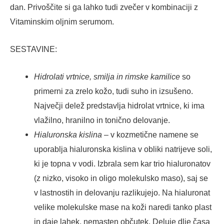
dan. Privoščite si ga lahko tudi zvečer v kombinaciji z
Vitaminskim oljnim serumom.
SESTAVINE:
Hidrolati vrtnice, smilja in rimske kamilice
so
primerni za zrelo kožo, tudi suho in izsušeno.
Največji delež predstavlja hidrolat vrtnice, ki ima
vlažilno, hranilno in tonično delovanje.
Hialuronska kislina
– v kozmetične namene se
uporablja hialuronska kislina v obliki natrijeve soli,
ki je topna v vodi. Izbrala sem kar trio hialuronatov
(z nizko, visoko in oligo molekulsko maso), saj se
v lastnostih in delovanju razlikujejo. Na hialuronat
velike molekulske mase na koži naredi tanko plast
in daje lahek, nemasten občutek. Deluje dlje časa