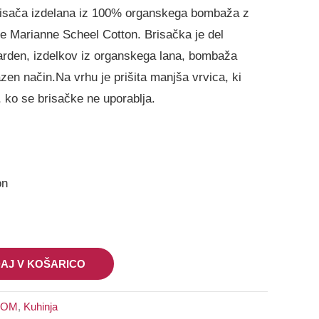
isača izdelana iz 100% organskega bombaža z
je Marianne Scheel Cotton. Brisačka je del
arden, izdelkov iz organskega lana, bombaža
azen način.Na vrhu je prišita manjša vrvica, ki
 ko se brisačke ne uporablja.
on
AJ V KOŠARICO
DOM
,
Kuhinja