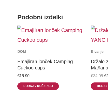
Podobni izdelki
Or
pr
w
€3
DOM
Bivanje
Emajliran lonček Camping
Držalo 
Cuckoo cups
Mañana
€
15.90
€
34.95
€
DODAJ V KOŠARICO
DODAJ 