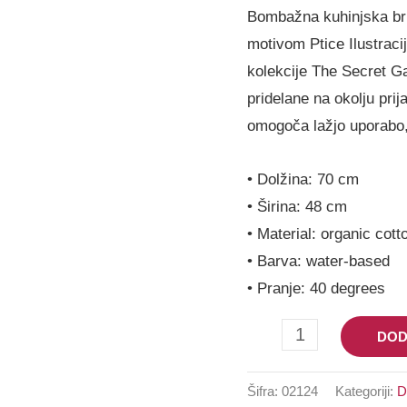
Koustrup
Bombažna kuhinjska br
količina
motivom Ptice Ilustraci
kolekcije The Secret G
pridelane na okolju prij
omogoča lažjo uporabo,
• Dolžina: 70 cm
• Širina: 48 cm
• Material: organic cott
• Barva: water-based
• Pranje: 40 degrees
DOD
Šifra:
02124
Kategoriji: