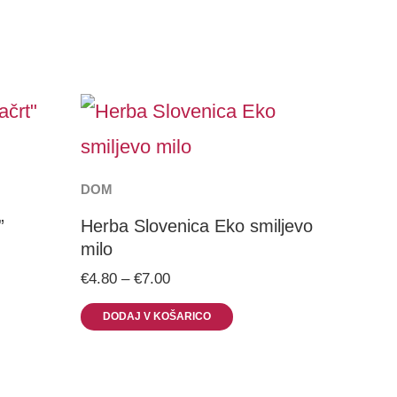
Price
This
range:
€4.80
uct
product
through
has
€7.00
DOM
iple
multiple
”
Herba Slovenica Eko smiljevo
milo
ants.
variants.
€
4.80
–
€
7.00
The
DODAJ V KOŠARICO
ons
options
may
be