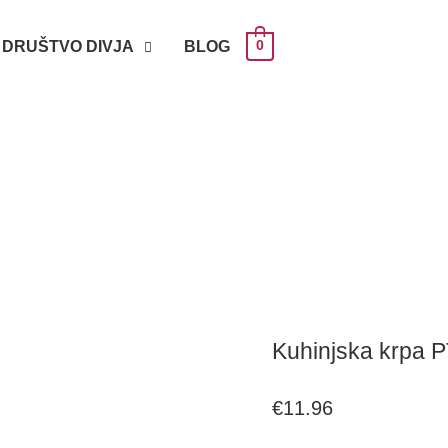
DRUŠTVO DIVJA
BLOG
0
Kuhinjska
Kuhinjska krpa 
krpa
€
11.96
PTICE