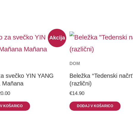
iginal
Current
This
Akcija
ice
price
as:
is:
prod
4.95.
€20.00.
has
DOM
mult
za svečko YIN YANG
Beležka “Tedenski načrt
 Mañana
(različni)
vari
20.00
€
14.90
The
V KOŠARICO
DODAJ V KOŠARICO
opti
may
be