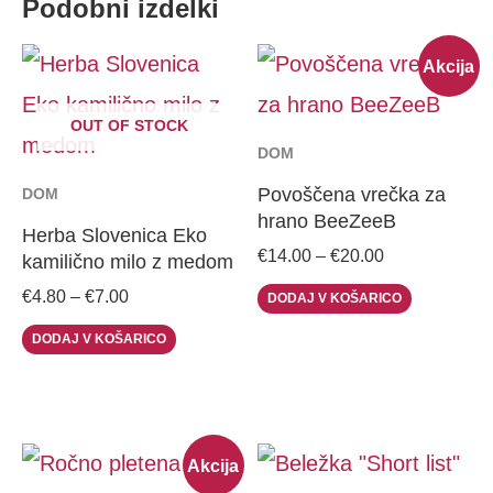
Podobni izdelki
Price
Price
This
This
Akcija
range:
range:
€4.80
€14.00
product
product
through
through
OUT OF STOCK
€7.00
has
€20.00
has
DOM
multiple
multiple
Povoščena vrečka za
DOM
hrano BeeZeeB
variants.
variants
Herba Slovenica Eko
€
14.00
–
€
20.00
kamilično milo z medom
The
The
€
4.80
–
€
7.00
DODAJ V KOŠARICO
options
options
DODAJ V KOŠARICO
may
may
be
be
chosen
chosen
Original
Current
Akcija
on
on
price
price