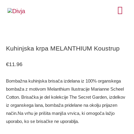
Skip
MA
to
ME
Kuhinjska
content
krpa
Kuhinjska krpa MELANTHIUM Koustrup
MELANTHIUM
Koustrup
€
11.96
količina
Bombažna kuhinjska brisača izdelana iz 100% organskega
bombaža z motivom Melanthium Ilustracije Marianne Scheel
Cotton. Brisačka je del kolekcije The Secret Garden, izdelkov
iz organskega lana, bombaža pridelane na okolju prijazen
način.Na vrhu je prišita manjša vrvica, ki omogoča lažjo
uporabo, ko se brisačke ne uporablja.